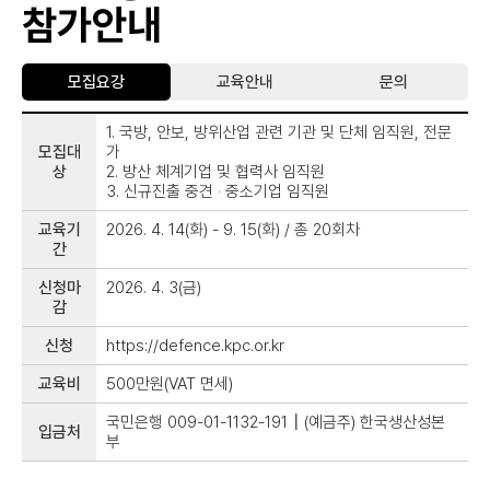
참가안내
모집요강
교육안내
문의
모
1. 국방, 안보, 방위산업 관련 기관 및 단체 임직원, 전문
집
모집대
가
상
2. 방산 체계기업 및 협력사 임직원
요
3. 신규진출 중견 ‧ 중소기업 임직원
강
교육기
2026. 4. 14(화) - 9. 15(화) / 총 20회차
간
신청마
2026. 4. 3(금)
감
신청
https://defence.kpc.or.kr
교육비
500만원(VAT 면세)
국민은행 009-01-1132-191┃(예금주) 한국생산성본
입금처
부