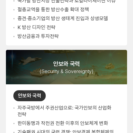
국가별 방산시장 진출전략과 로컬라이제이션 이슈
절충교역을 통한 방산수출 확대 정책
중견·중소기업의 방산 생태계 진입과 상생모델
K 방산 디자인 전략
방산금융과 투자전략
안보와 국력
(Security & Sovereignty)
안보와 국력
자주국방에서 주권산업으로: 국가안보의 산업화
전략
한미동맹과 작전권 전환 이후의 안보체계 변화
기술패권 시대의 국력 경쟁: 안보경제 복합체제의